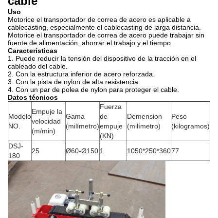
cable
Uso
Motorice el transportador de correa de acero es aplicable a
cablecasting, especialmente el cablecasting de larga distancia.
Motorice el transportador de correa de acero puede trabajar sin
fuente de alimentación, ahorrar el trabajo y el tiempo.
Características
1.
Puede reducir la tensión del dispositivo de la tracción en el
cableado del cable.
2.
Con la estructura inferior de acero reforzada.
3.
Con la pista de nylon de alta resistencia.
4.
Con un par de polea de nylon para proteger el cable.
Datos técnicos
Fuerza
Empuje la
Modelo
Gama
de
Demension
Peso
velocidad
NO.
(milímetro)
empuje
(milímetro)
(kilogramos)
(m/min)
(KN)
DSJ-
25
Ø60-Ø150
1
1050*250*360
77
180