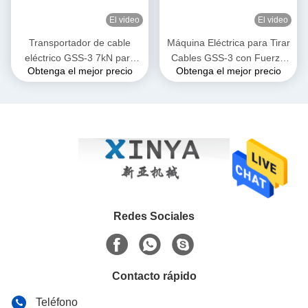
El video
El video
Transportador de cable
Máquina Eléctrica para Tirar
eléctrico GSS-3 7kN para
Cables GSS-3 con Fuerza
Obtenga el mejor precio
Obtenga el mejor precio
instalación de cable
de Tracción de 7kN,
subterráneo
Certificada CE y Diseño
Compacto para la
Instalación de Cables de
Alimentación Subterráneos
Redes Sociales
Contacto rápido
Teléfono