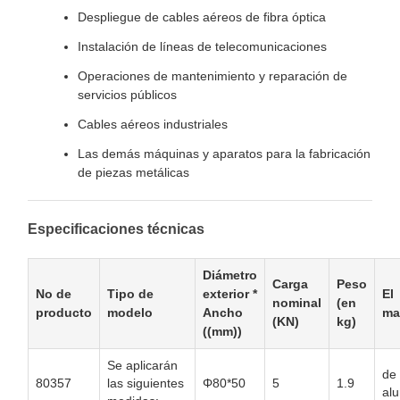
Despliegue de cables aéreos de fibra óptica
Instalación de líneas de telecomunicaciones
Operaciones de mantenimiento y reparación de
servicios públicos
Cables aéreos industriales
Las demás máquinas y aparatos para la fabricación
de piezas metálicas
Especificaciones técnicas
Diámetro
Carga
Peso
No de
Tipo de
exterior *
El
nominal
(en
producto
modelo
Ancho
ma
(KN)
kg)
((mm))
Se aplicarán
de
80357
las siguientes
Φ80*50
5
1.9
alu