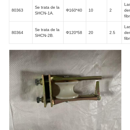
La
Se trata de la
80363
Φ160*40
10
2
de
SHCN-1A.
fib
La
Se trata de la
80364
Φ120*58
20
2.5
de
SHCN-2B.
fib