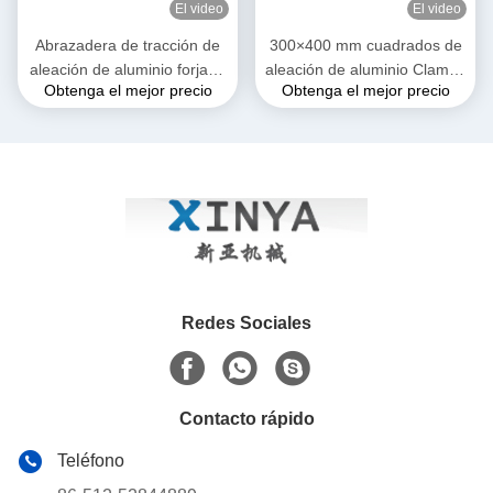
El video
El video
Abrazadera de tracción de
300×400 mm cuadrados de
aleación de aluminio forjado
aleación de aluminio Clamps
Obtenga el mejor precio
Obtenga el mejor precio
de alta resistencia de 28 mm
de entrada para conductores
de apertura máxima con
ACSR y AAAC
construcción resistente a la
corrosión para conductores
AAAC
Redes Sociales
Contacto rápido
Teléfono