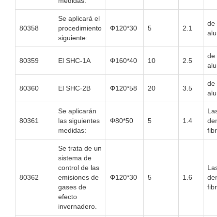
medidas:
Se aplicará el
de
80358
procedimiento
Φ120*30
5
2.1
alu
siguiente:
de
80359
El SHC-1A
Φ160*40
10
2.5
alu
de
80360
El SHC-2B
Φ120*58
20
3.5
alu
Se aplicarán
La
80361
las siguientes
Φ80*50
5
1.4
de
medidas:
fib
Se trata de un
sistema de
control de las
La
80362
emisiones de
Φ120*30
5
1.6
de
gases de
fib
efecto
invernadero.