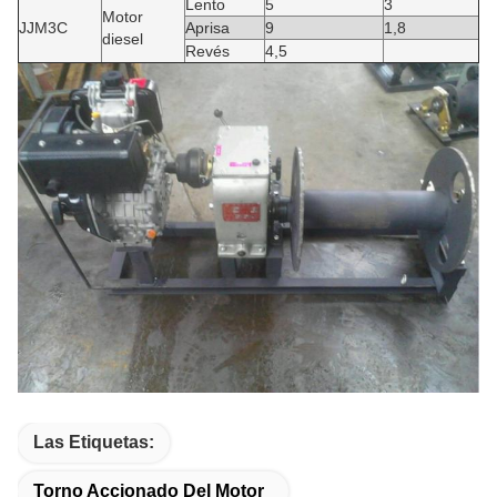
Lento
5
3
Motor
JJM3C
Aprisa
9
1,8
diesel
Revés
4,5
Las Etiquetas:
Torno Accionado Del Motor