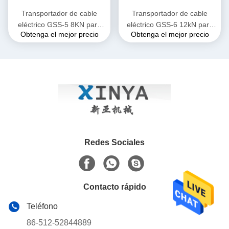
Transportador de cable
Transportador de cable
eléctrico GSS-5 8KN para
eléctrico GSS-6 12kN para
Obtenga el mejor precio
Obtenga el mejor precio
tendido de cables de
tendido de cables de
alimentación subterráneos
alimentación subterráneos
Redes Sociales
Contacto rápido
Teléfono
86-512-52844889