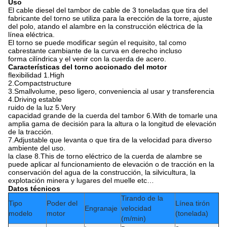
Uso
El cable diesel del tambor de cable de 3 toneladas que tira del
fabricante del torno se utiliza para la erección de la torre, ajuste
del polo, atando el alambre en la construcción eléctrica de la
línea eléctrica.
El torno se puede modificar según el requisito, tal como
cabrestante cambiante de la curva en derecho incluso
forma cilíndrica y el venir con la cuerda de acero.
Características del
torno accionado del motor
flexibilidad 1.High
2.Compactstructure
3.Smallvolume
,
peso ligero
, conveniencia al usar y transferencia
4.Driving estable
ruido de la luz 5.Very
capacidad grande de la cuerda del tambor 6.With de tomarle una
amplia gama de decisión para la altura o la longitud de elevación
de la tracción.
7.Adjustable que levanta o que tira de la velocidad para diverso
ambiente del uso.
la clase 8.This de torno eléctrico de la cuerda de alambre se
puede aplicar al funcionamiento de elevación o de tracción en la
conservación del agua de la construcción, la silvicultura, la
explotación minera y lugares del muelle etc…
Datos técnicos
Tirando de la
Tipo
Poder del
Línea tirón
Engranaje
velocidad
modelo
motor
(tonelada)
(m/min)