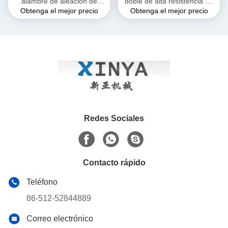
alambre de aleación de
doble de alta resistencia de
Obtenga el mejor precio
Obtenga el mejor precio
aluminio de 30KN para
20 mm con resistencia a la
conductores ACSR de 150-
rotura de 8200 kg para
240mm2
tracción industrial
Redes Sociales
Contacto rápido
Teléfono
86-512-52844889
Correo electrónico