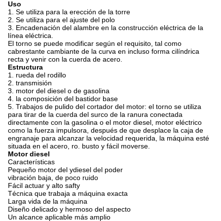
Uso
1.
Se utiliza para la erección de la torre
2.
Se utiliza para el ajuste del polo
3.
Encadenación del alambre en la construcción eléctrica de la
línea eléctrica.
El torno se puede modificar según el requisito, tal como
cabrestante cambiante de la curva en incluso forma cilíndrica
recta y venir con la cuerda de acero.
Estructura
1. rueda del rodillo
2.
transmisión
3.
motor del diesel o de gasolina
4.
la composición del bastidor base
5.
Trabajos de pulido del cortador del motor: el torno se utiliza
para tirar de la cuerda del surco de la ranura conectada
directamente con la gasolina o el motor diesel, motor eléctrico
como la fuerza impulsora, después de que desplace la caja de
engranaje para alcanzar la velocidad requerida, la máquina esté
situada en el acero, ro. busto y fácil moverse.
Motor diesel
Características
Pequeño motor del ydiesel del poder
vibración baja, de poco ruido
Fácil actuar y alto safty
Técnica que trabaja a máquina exacta
Larga vida de la máquina
Diseño delicado y hermoso del aspecto
Un alcance aplicable más amplio