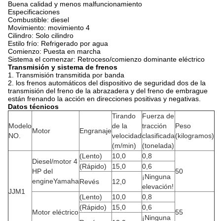
Buena calidad y menos malfuncionamiento
Especificaciones
Combustible: diesel
Movimiento: movimiento 4
Cilindro: Solo cilindro
Estilo frío: Refrigerado por agua
Comienzo: Puesta en marcha
Sistema el comenzar: Retroceso/comienzo dominante eléctrico
Transmisión y sistema de frenos
1.
Transmisión transmitida por banda
2. los frenos automáticos del dispositivo de seguridad dos de la
transmisión del freno de la abrazadera y del freno de embrague
están frenando la acción en direcciones positivas y negativas.
Datos técnicos
Tirando
Fuerza de
Modelo
de la
tracción
Peso
Motor
Engranaje
NO.
velocidad
clasificada
(kilogramos)
(m/min)
(tonelada)
(Lento)
10,0
0,8
Diesel/motor 4
(Rápido)
15,0
0,6
HP del
50
¡Ninguna
engineYamaha
Revés
12,0
elevación!
JJM1
(Lento)
10,0
0,8
(Rápido)
15,0
0,6
Motor eléctrico
55
¡Ninguna